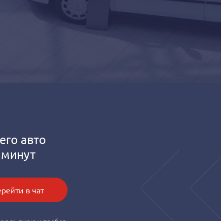
его авто
 минут
рейти в чат