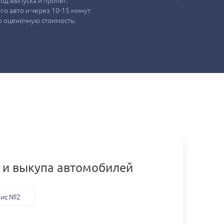
од выпуска и пробег.
о авто и через 10-15 минут
 оценочную стоимость.
 и выкупа автомобилей
ис №2