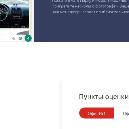
Укажите в чате марку и модель машины, г
Прикрепите несколько фотографий Вашег
наш менеджер назовет приблизительную
Пункты оценки
Офис №1
Оф