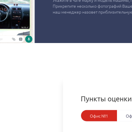
Укажите в чате марку и модель машины, г
Прикрепите несколько фотографий Вашег
наш менеджер назовет приблизительную
Пункты оценки
Офис №1
Оф