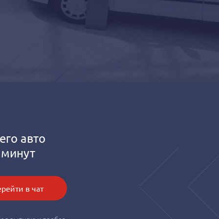
его авто
 минут
рейти в чат