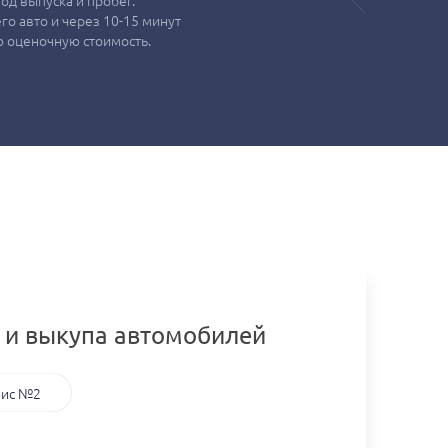
од выпуска и пробег.
о авто и через 10-15 минут
 оценочную стоимость.
 и выкупа автомобилей
ис №2