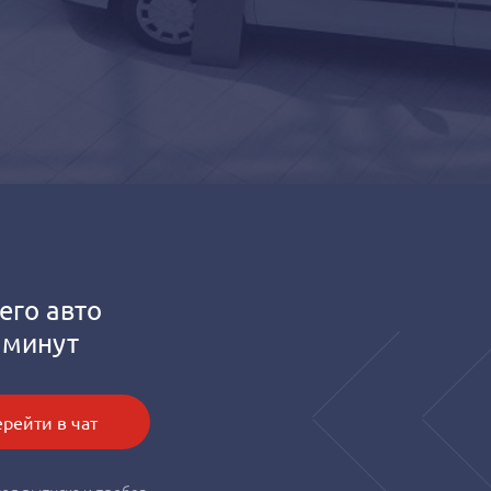
его авто
 минут
рейти в чат