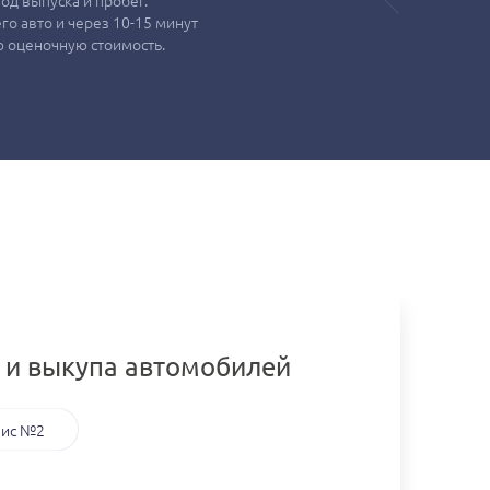
од выпуска и пробег.
о авто и через 10-15 минут
 оценочную стоимость.
 и выкупа автомобилей
ис №2