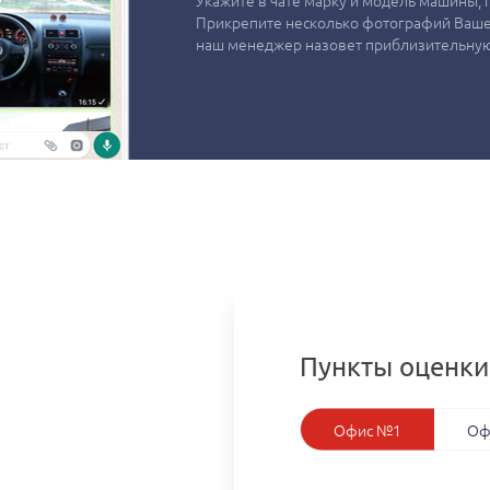
Укажите в чате марку и модель машины, г
Прикрепите несколько фотографий Вашег
наш менеджер назовет приблизительную
Пункты оценки
Офис №1
Оф