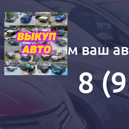
Купим ваш ав
8 (