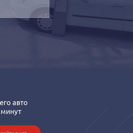
его авто
 минут
рейти в чат