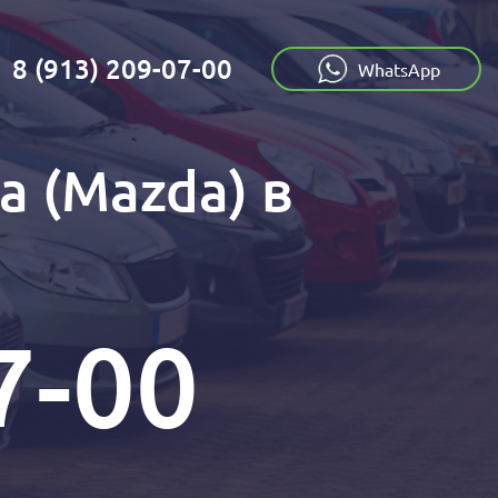
8 (913) 209-07-00
:
WhatsApp
 (Mazda) в
7-00