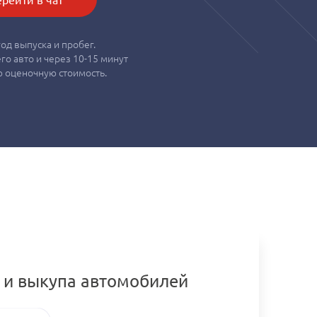
од выпуска и пробег.
о авто и через 10-15 минут
 оценочную стоимость.
 и выкупа автомобилей