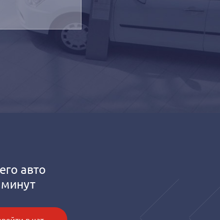
его авто
 минут
рейти в чат