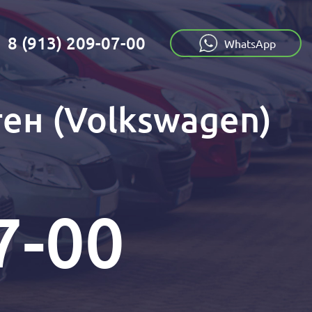
8 (913) 209-07-00
:
WhatsApp
ен (Volkswagen)
7-00