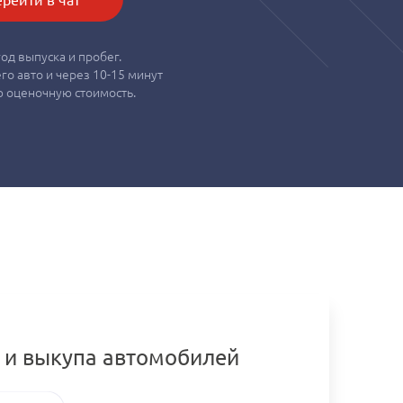
од выпуска и пробег.
о авто и через 10-15 минут
 оценочную стоимость.
 и выкупа автомобилей