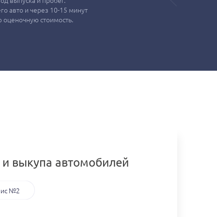
од выпуска и пробег.
о авто и через 10-15 минут
 оценочную стоимость.
 и выкупа автомобилей
ис №2