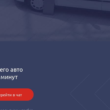
его авто
 минут
рейти в чат