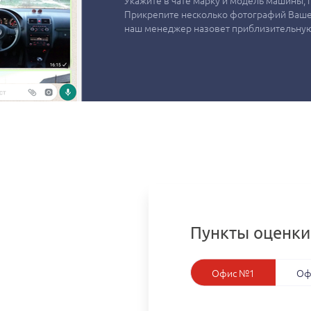
Укажите в чате марку и модель машины, г
Прикрепите несколько фотографий Вашег
наш менеджер назовет приблизительную
Пункты оценки
Офис №1
Оф